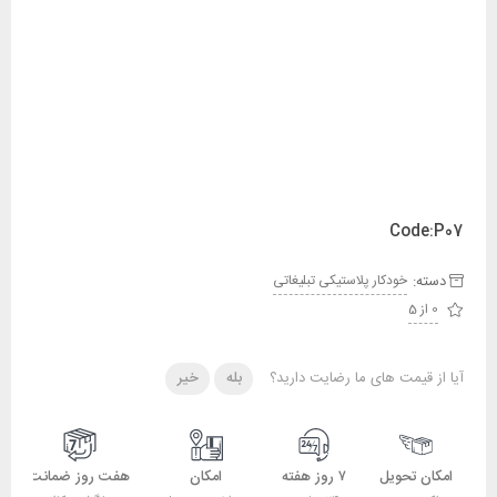
Code:P07
دسته:
خودکار پلاستیکی تبلیغاتی
0 از 5
آیا از قیمت های ما رضایت دارید؟
بله
خیر
امکان تحویل
۷ روز هفته
امکان
هفت روز ضمانت