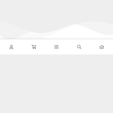
تحویل اکسپرس
در کمترین زمان
پشتیبانی ۲۴ ساعته
پشتیبانی هفت روز هفته
پرداخت در محل
پرداخت هنگام دریافت