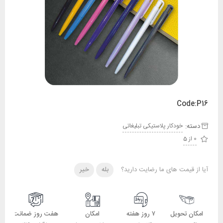
Code:P16
دسته:
خودکار پلاستیکی تبلیغاتی
0 از 5
آیا از قیمت های ما رضایت دارید؟
بله
خیر
امکان تحویل
۷ روز هفته
امکان
هفت روز ضمانت