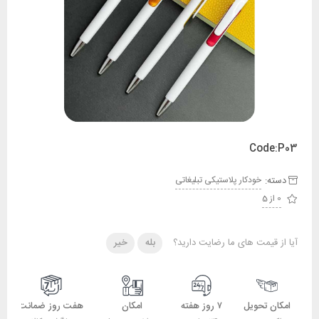
Code:P03
دسته:
خودکار پلاستیکی تبلیغاتی
0 از 5
آیا از قیمت های ما رضایت دارید؟
بله
خیر
امکان تحویل
۷ روز هفته
امکان
هفت روز ضمانت