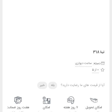
تینا 318
دسته:
ساعت دیواری
0 از 5
آیا از قیمت های ما رضایت دارید؟
بله
خیر
امکان تحویل
۷ روز هفته
امکان
هفت روز ضمانت