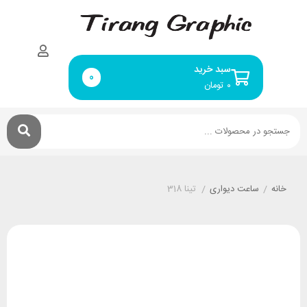
سبد خرید
0
۰
تومان
خانه
/
ساعت دیواری
/
تینا 318