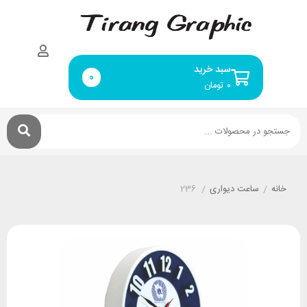
سبد خرید
0
۰
تومان
خانه
/
ساعت دیواری
/
236