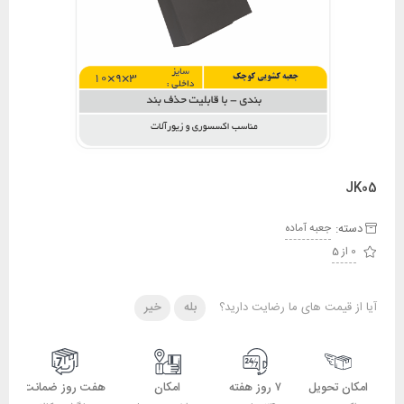
JK05
دسته:
جعبه آماده
0 از 5
آیا از قیمت های ما رضایت دارید؟
بله
خیر
امکان تحویل
۷ روز هفته
امکان
هفت روز ضمانت