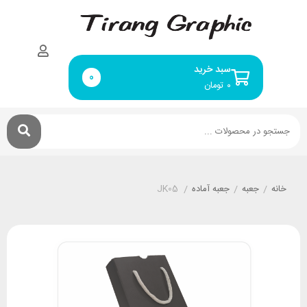
سبد خرید
0
۰
تومان
خانه
/
جعبه
/
جعبه آماده
/
JK05