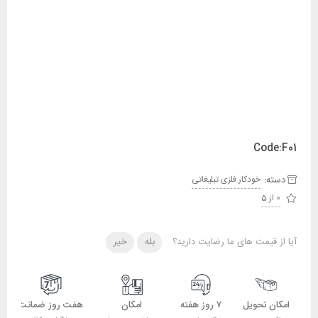
Code:F01
دسته:
خودکار فلزی تبلیغاتی
0 از 5
آیا از قیمت های ما رضایت دارید؟
بله
خیر
امکان تحویل
۷ روز هفته
امکان
هفت روز ضمانت