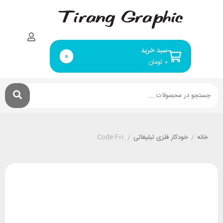
سبد خرید
0
۰
تومان
خانه
/
خودکار فلزی تبلیغاتی
/
Code:F01