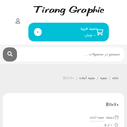
سبد خرید
0
۰
تومان
خانه
/
جعبه
/
جعبه آماده
/
B11070
B11070
دسته:
جعبه آماده
0 از 5