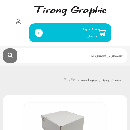
سبد خرید
0
۰
تومان
خانه
/
جعبه
/
جعبه آماده
/
B11043