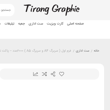
صفحه اصلی
کارت ویزیت
ست اداری
جعبه
تبلیغات
ه
خانه
/
ست اداری
/
فرم اول ( سربرگ A4 و سربرگ A5 ) 2000عدد – پاکت نامه 1000 عدد کتان 120 گرم