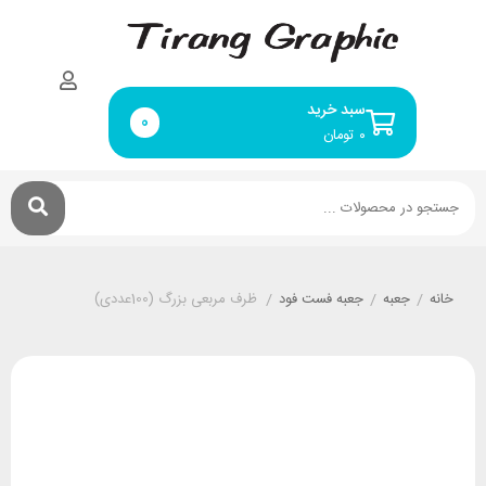
سبد خرید
0
۰
تومان
خانه
/
جعبه
/
جعبه فست فود
/
ظرف مربعی بزرگ (100عددی)