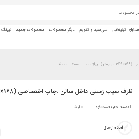
دایای تبلیغاتی
سررسید و تقویم
دیگر محصولات
محصولات جدید
تیرنگ
2 – 5000
ظرف سیب زمینی داخل سالن .چاپ اختصاصی (168×249 میلیمتر) تیراژ 1000 – 2000 – 5000
دسته:
جعبه فست فود
0 از 5
آماده ارسال