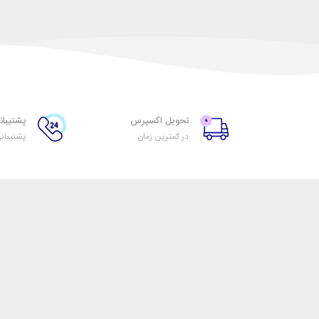
تحویل اکسپرس
پشتیبانی ۲۴ س
در کمترین زمان
پشتیبان
تیرنگ گرافیک
خدمات مشتریان
اتاق خبر نگارشاپ
پاسخ به پرسش‌های متد
فروش در نگارشاپ
رویه‌های بازگرداندن کالا
همکاری با سازمان‌ها
شرایط استفاده
فرصت‌های شغلی
حریم خصوصی