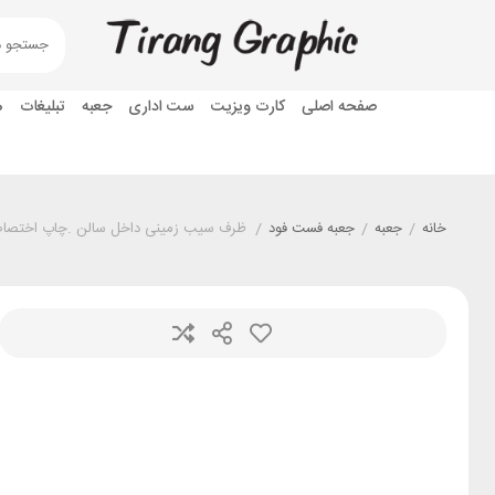
صفحه اصلی
کارت ویزیت
ست اداری
جعبه
تبلیغات
ه
خانه
/
جعبه
/
جعبه فست فود
/
ظرف سیب زمینی داخل سالن .چاپ اختصاصی (168×249 میلیمتر) تیراژ 1000 – 000