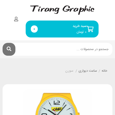
سبد خرید
0
۰
تومان
خانه
/
ساعت دیواری
/
سورن