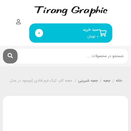
سبد خرید
0
۰
تومان
خانه
/
جعبه
/
جعبه شیرینی
/
جعبه کاپ کیک فرم قنادی (موجود در مدل های 9،6،4 و 12 تایی)