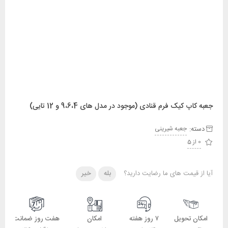
جعبه کاپ کیک فرم قنادی (موجود در مدل های 9،6،4 و 12 تایی)
دسته:
جعبه شیرینی
0 از 5
آیا از قیمت های ما رضایت دارید؟
بله
خیر
امکان تحویل
۷ روز هفته
امکان
هفت روز ضمانت