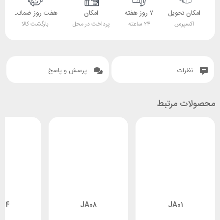
امکان تحویل
۷ روز هفته
امکان
هفت روز ضمانت
اکسپرس
۲۴ ساعته
پرداخت در محل
بازگشت کالا
نظرات
پرسش و پاسخ
محصولات مرتبط
A04
JA08
JA01