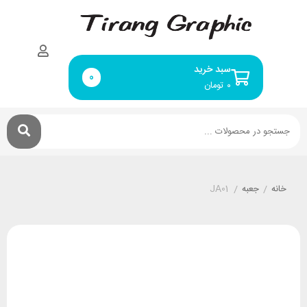
سبد خرید
0
۰
تومان
خانه
/
جعبه
/
JA01