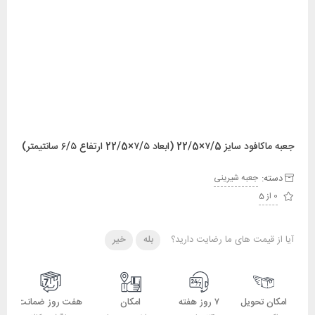
جعبه ماکافود سایز ۷/5×22/5 (ابعاد ۷/۵×22/5 ارتفاع ۶/۵ سانتیمتر)
دسته:
جعبه شیرینی
0 از 5
آیا از قیمت های ما رضایت دارید؟
بله
خیر
امکان تحویل
۷ روز هفته
امکان
هفت روز ضمانت