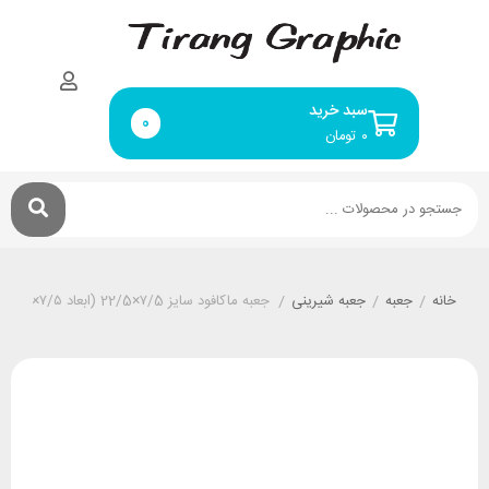
سبد خرید
0
۰
تومان
خانه
/
جعبه
/
جعبه شیرینی
/
جعبه ماکافود سایز ۷/5×22/5 (ابعاد ۷/۵×22/5 ارتفاع ۶/۵ سانتیمتر)