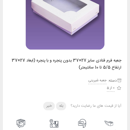
جعبه فرم قنادی سایز 27×37 بدون پنجره و با پنجره (ابعاد 27×37
ارتفاع 5/5 تا 10 سانتیمتر)
دسته:
جعبه شیرینی
0 از 5
آیا از قیمت های ما رضایت دارید؟
بله
خیر