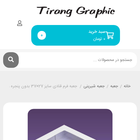
سبد خرید
0
۰
تومان
خانه
/
جعبه
/
جعبه شیرینی
/
جعبه فرم قنادی سایز 27×37 بدون پنجره و با پنجره (ابعاد 27×37 ارتفاع 5/5 تا 10 سانتیمتر)