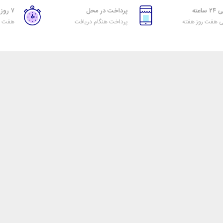
اعته
پرداخت در محل
۷ روز ضمانت بازگشت
ی هفت روز هفته
پرداخت هنگام دریافت
هفت رو
راهنمای خرید از تیرنگ
اول
نحوه ثبت سفارش
رویه ارسال سفارش
شیوه‌های پرداخت