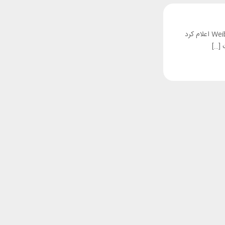
به وردپرس خوش آمدید. این اولین نوشته‌ی شماست. این را ویرایش یا حذف کنید، سپس نوشتن را شروع نمایید! هواوی روز گذشته در شبکه اجتماعی Weibo اعلام کرد